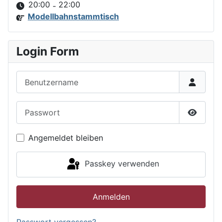
20:00
22:00
-
Modellbahnstammtisch
Login Form
Benutzername
Passwort
Passwor
Angemeldet bleiben
Passkey verwenden
Anmelden
Passwort vergessen?