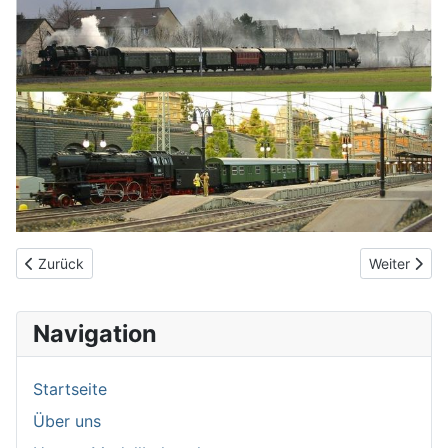
Vorheriger Beitrag: Stadtpost Mühlheim - In der Miniaturwelt darf
Nächster Bei
Zurück
Weiter
Navigation
Startseite
Über uns