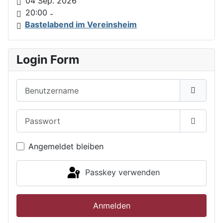
04 Sep. 2026
20:00
-
Bastelabend im Vereinsheim
Login Form
Benutzername
Passwort
Passwor
Angemeldet bleiben
Passkey verwenden
Anmelden