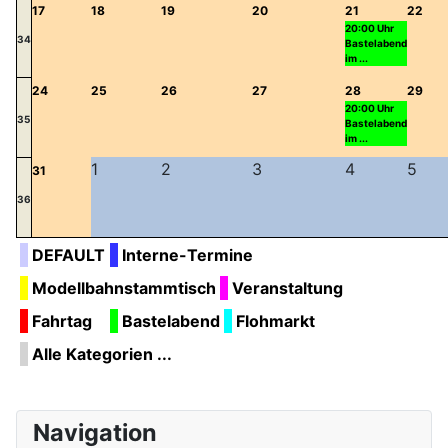
17
18
19
20
21
22
20:00 Uhr
34
Bastelabend
im ...
24
25
26
27
28
29
20:00 Uhr
35
Bastelabend
im ...
1
2
3
4
5
31
36
DEFAULT
Interne-Termine
Modellbahnstammtisch
Veranstaltung
Fahrtag
Bastelabend
Flohmarkt
Alle Kategorien ...
Navigation