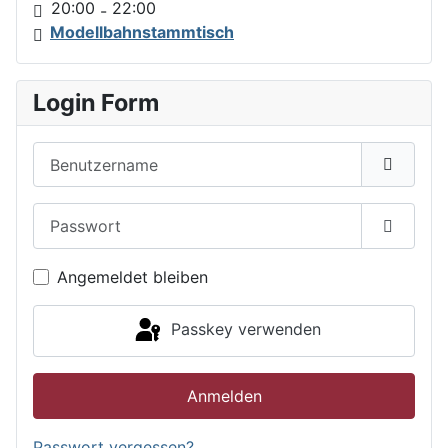
20:00
22:00
-
Modellbahnstammtisch
Login Form
Benutzername
Passwort
Passwor
Angemeldet bleiben
Passkey verwenden
Anmelden
Passwort vergessen?