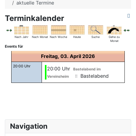
aktuelle Termine
Terminkalender
Nach Jahr
Nach Monat
Nach Woche
Heute
Suche
Gehe zu
Monat
Events für
Freitag, 03. April 2026
20:00 Uhr
20:00 Uhr
Bastelabend im
:: Bastelabend
Vereinsheim
Navigation