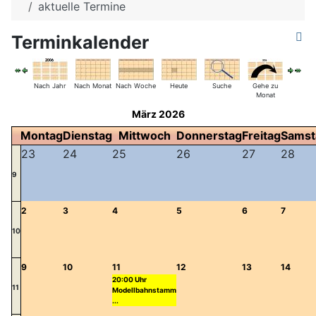
aktuelle Termine
Terminkalender
Nach Jahr
Nach Monat
Nach Woche
Heute
Suche
Gehe zu
Monat
März 2026
Montag
Dienstag
Mittwoch
Donnerstag
Freitag
Samst
23
24
25
26
27
28
9
2
3
4
5
6
7
10
9
10
11
12
13
14
20:00 Uhr
11
Modellbahnstamm
...