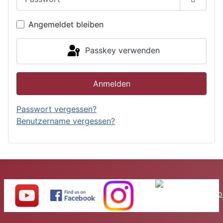
Passwor
Angemeldet bleiben
Passkey verwenden
Anmelden
Passwort vergessen?
Benutzername vergessen?