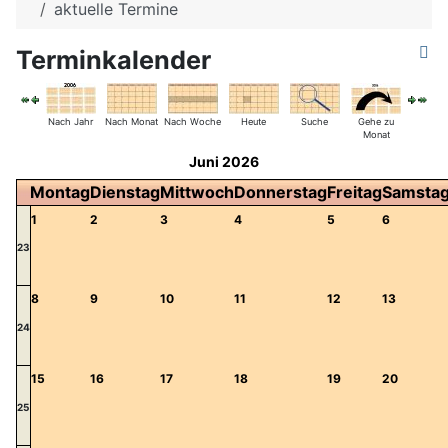
aktuelle Termine
Terminkalender
Nach Jahr
Nach Monat
Nach Woche
Heute
Suche
Gehe zu
Monat
Juni 2026
Montag
Dienstag
Mittwoch
Donnerstag
Freitag
Samsta
1
2
3
4
5
6
23
8
9
10
11
12
13
24
15
16
17
18
19
20
25