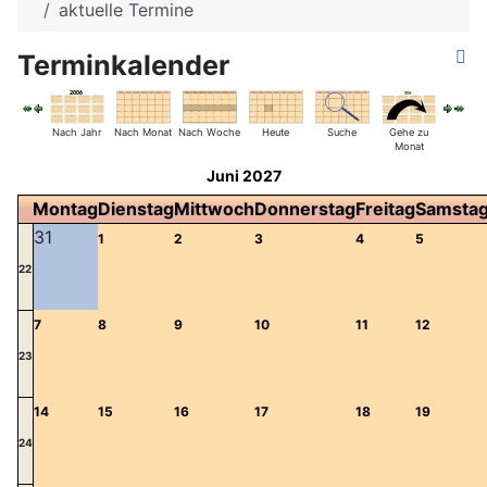
aktuelle Termine
Terminkalender
Nach Jahr
Nach Monat
Nach Woche
Heute
Suche
Gehe zu
Monat
Juni 2027
Montag
Dienstag
Mittwoch
Donnerstag
Freitag
Samsta
31
1
2
3
4
5
22
7
8
9
10
11
12
23
14
15
16
17
18
19
24